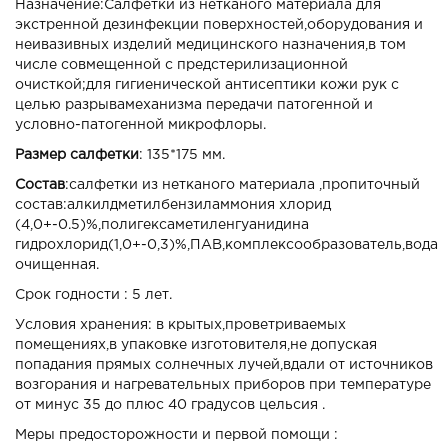
Назначение:Салфетки из нетканого материала для
экстренной дезинфекции поверхностей,оборудования и
неивазивных изделий медицинского назначения,в том
числе совмещенной с предстерилизационной
очисткой;для гигиенической антисептики кожи рук с
целью разрывамеханизма передачи патогенной и
условно-патогенной микрофлоры.
Размер салфетки
: 135*175 мм.
Состав
:салфетки из нетканого материала ,пропиточный
состав:алкилдметилбензиламмония хлорид
(4,0+-0.5)%,полигексаметиленгуанидина
гидрохлорид(1,0+-0,3)%,ПАВ,комплексообразователь,вода
очищенная.
Срок годности : 5 лет.
Условия хранения: в крытых,проветриваемых
помещениях,в упаковке изготовителя,не допуская
попадания прямых солнечных лучей,вдали от источников
возгорания и нагревательных приборов при температуре
от минус 35 до плюс 40 градусов цельсия .
Меры предосторожности и первой помощи :