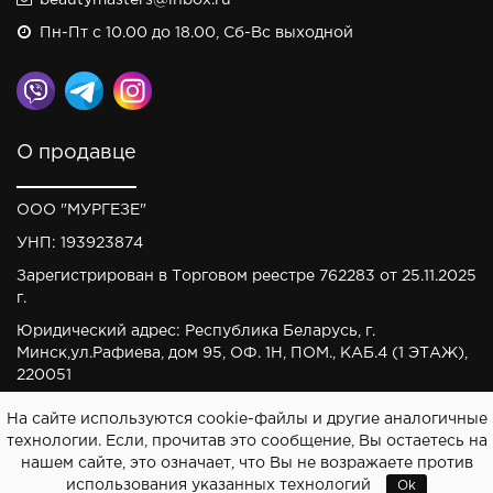
beautymasters@inbox.ru
Пн-Пт с 10.00 до 18.00, Сб-Вс выходной
О продавце
ООО "МУРГЕЗЕ"
УНП: 193923874
Зарегистрирован в Торговом реестре 762283 от 25.11.2025
г.
Юридический адрес: Республика Беларусь, г.
Минск,ул.Рафиева, дом 95, ОФ. 1Н, ПОМ., КАБ.4 (1 ЭТАЖ),
220051
На сайте используются cookie-файлы и другие аналогичные
технологии. Если, прочитав это сообщение, Вы остаетесь на
нашем сайте, это означает, что Вы не возражаете против
Все права защищены © 2025 |
Создание интернет-
использования указанных технологий
Ok
магазина Webnet.by