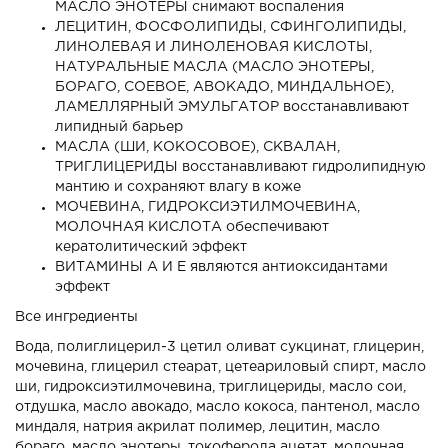
МАСЛО ЭНОТЕРЫ
снимают воспаления
ЛЕЦИТИН, ФОСФОЛИПИДЫ, СФИНГОЛИПИДЫ,
ЛИНОЛЕВАЯ И ЛИНОЛЕНОВАЯ КИСЛОТЫ,
НАТУРАЛЬНЫЕ МАСЛА (МАСЛО ЭНОТЕРЫ,
БОРАГО, СОЕВОЕ, АВОКАДО, МИНДАЛЬНОЕ),
ЛАМЕЛЛЯРНЫЙ ЭМУЛЬГАТОР
восстанавливают
липидный барьер
МАСЛА (ШИ, КОКОСОВОЕ), СКВАЛАН,
ТРИГЛИЦЕРИДЫ
восстанавливают гидролипидную
мантию и сохраняют влагу в коже
МОЧЕВИНА, ГИДРОКСИЭТИЛМОЧЕВИНА,
МОЛОЧНАЯ КИСЛОТА
обеспечивают
кератолитический эффект
ВИТАМИНЫ А И Е
являются антиоксидантами
эффект
Все ингредиенты
Вода, полиглицерил-3 цетил оливат сукцинат, глицерин,
мочевина, глицерил стеарат, цетеариловый спирт, масло
ши, гидроксиэтилмочевина, триглицериды, масло сои,
отдушка, масло авокадо, масло кокоса, пантенол, масло
миндаля, натрия акрилат полимер, лецитин, масло
бораго, масло энотеры, токоферола ацетат, молочная