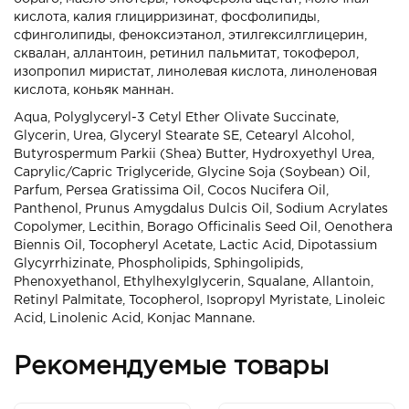
кислота, калия глицирризинат, фосфолипиды,
сфинголипиды, феноксиэтанол, этилгексилглицерин,
сквалан, аллантоин, ретинил пальмитат, токоферол,
изопропил миристат, линолевая кислота, линоленовая
кислота, коньяк маннан.
Aqua, Polyglyceryl-3 Cetyl Ether Olivate Succinate,
Glycerin, Urea, Glyceryl Stearate SE, Cetearyl Alcohol,
Butyrospermum Parkii (Shea) Butter, Hydroxyethyl Urea,
Caprylic/Capric Triglyceride, Glycine Soja (Soybean) Oil,
Parfum, Persea Gratissima Oil, Cocos Nucifera Oil,
Panthenol, Prunus Аmygdalus Dulcis Oil, Sodium Acrylates
Copolymer, Lecithin, Borago Officinalis Seed Oil, Oenothera
Biennis Oil, Tocopheryl Acetate, Lactic Acid, Dipotassium
Glycyrrhizinate, Phospholipids, Sphingolipids,
Phenoxyethanol, Ethylhexylglycerin, Squalane, Allantoin,
Retinyl Palmitate, Tocopherol, Isopropyl Myristate, Linoleic
Аcid, Linolenic Аcid, Konjac Mannane.
Рекомендуемые товары