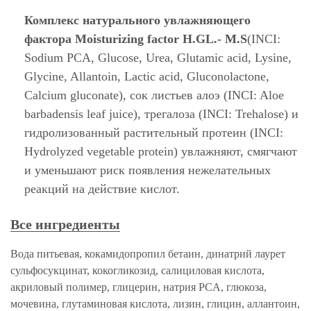
Комплекс натурального увлажняющего
фактора Moisturizing factor H.GL.- M.S
(INCI:
Sodium PCA, Glucose, Urea, Glutamic acid, Lysine,
Glycine, Allantoin, Lactic acid, Gluconolactone,
Calcium gluconate), сок листьев алоэ (INCI: Aloe
barbadensis leaf juice), трегалоза (INCI: Trehalose) и
гидролизованный растительный протеин (INCI:
Hydrolyzed vegetable protein) увлажняют, смягчают
и уменьшают риск появления нежелательных
реакций на действие кислот.
Все ингредиенты
Вода питьевая, кокамидопропил бетаин, динатрий лаурет
сульфосукцинат, кокогликозид, салициловая кислота,
акриловый полимер, глицерин, натрия PCA, глюкоза,
мочевина, глутаминовая кислота, лизин, глицин, аллантоин,