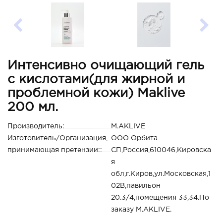
Интенсивно очищающий гель
с кислотами(для жирной и
проблемной кожи) Maklive
200 мл.
Производитель:
M.AKLIVE
Изготовитель/Организация,
ООО Орбита
принимающая претензии::
СП,Россия,610046,Кировска
я
обл,г.Киров,ул.Московская,1
02В,павильон
20.3/4,помещения 33,34.По
заказу M.AKLIVE.