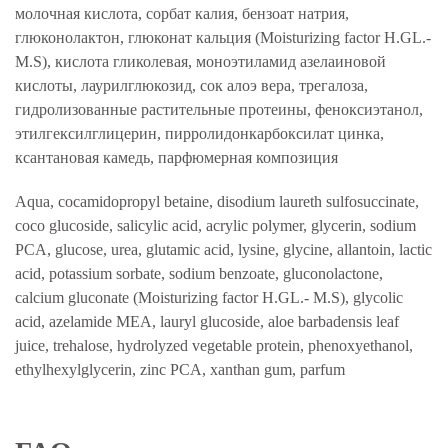
молочная кислота, сорбат калия, бензоат натрия,
глюконолактон, глюконат кальция (Moisturizing factor H.GL.-
M.S), кислота гликолевая, моноэтиламид азелаиновой
кислоты, лаурилглюкозид, сок алоэ вера, трегалоза,
гидролизованные растительные протеины, феноксиэтанол,
этилгексилглицерин, пирролидонкарбоксилат цинка,
ксантановая камедь, парфюмерная композиция
Aqua, cocamidopropyl betaine, disodium laureth sulfosuccinate,
coco glucoside, salicylic acid, acrylic polymer, glycerin, sodium
PCA, glucose, urea, glutamic acid, lysine, glycine, allantoin, lactic
acid, potassium sorbate, sodium benzoate, gluconolactone,
calcium gluconate (Moisturizing factor H.GL.- M.S), glycolic
acid, azelamide MEA, lauryl glucoside, aloe barbadensis leaf
juice, trehalose, hydrolyzed vegetable protein, phenoxyethanol,
ethylhexylglycerin, zinc PCA, xanthan gum, parfum